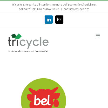
Passer
Tricycle, Entreprise d'insertion, membre de l'Economie Circulaire et
au
Solidaire.
Tél : +33 7 60 62 41 36
|
contact@tri-cycle.fr
contenu
LinkedIn
Email