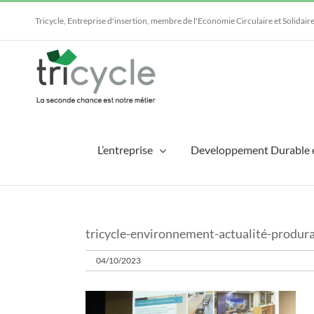
Passer
au
Tricycle, Entreprise d'insertion, membre de l'Economie Circulaire et Solidair
contenu
L’entreprise
Developpement Durable 
tricycle-environnement-actualité-produr
04/10/2023