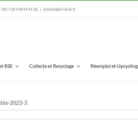
e.
Tél : +33 7 60 62 41 36
|
contact@tri-cycle.fr
et RSE
Collecte et Recyclage
Réemploi et Upcycling
able-2023-3