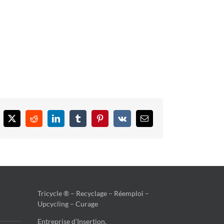
cebook
X
Reddit
LinkedIn
Tumblr
Pinterest
Vk
Email
Tricycle ® – Recyclage – Réemploi –
Upcycling – Curage
Entreprise d’Insertion,