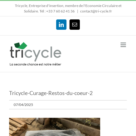
Passer
Tricycle, Entreprise d'insertion, membre de l'Economie Circulaire et
au
Solidaire.
Tél : +33 7 60 62 41 36
|
contact@tri-cycle.fr
contenu
LinkedIn
Email
Tricycle-Curage-Restos-du-coeur-2
07/04/2025