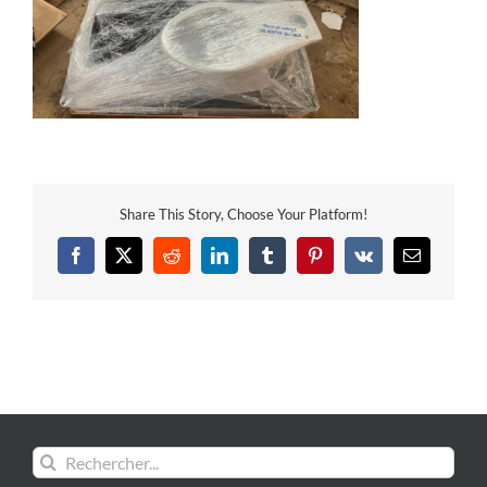
Share This Story, Choose Your Platform!
Facebook
X
Reddit
LinkedIn
Tumblr
Pinterest
Vk
Email
Rechercher: