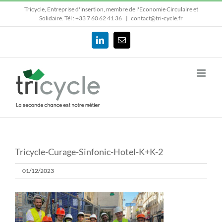
Passer
Tricycle, Entreprise d'insertion, membre de l'Economie Circulaire et
au
Solidaire.
Tél : +33 7 60 62 41 36
|
contact@tri-cycle.fr
contenu
LinkedIn
Email
Tricycle-Curage-Sinfonic-Hotel-K+K-2
01/12/2023