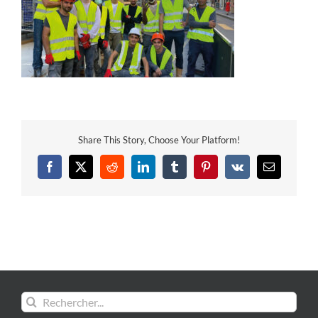
Share This Story, Choose Your Platform!
Facebook
X
Reddit
LinkedIn
Tumblr
Pinterest
Vk
Email
Rechercher: