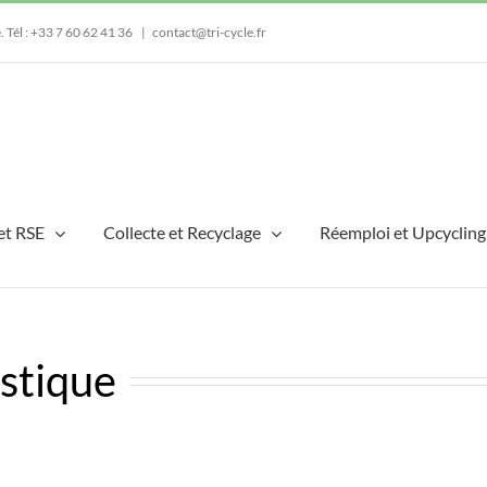
e.
Tél : +33 7 60 62 41 36
|
contact@tri-cycle.fr
et RSE
Collecte et Recyclage
Réemploi et Upcycling
astique