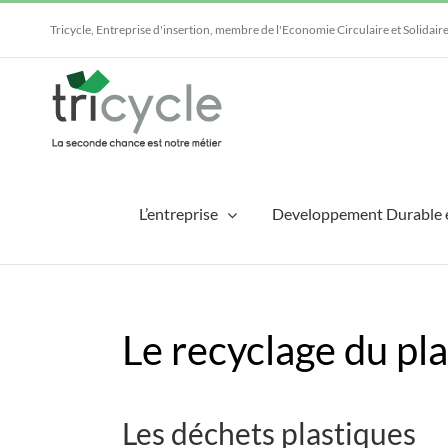
Passer
au
Tricycle, Entreprise d'insertion, membre de l'Economie Circulaire et Solidair
contenu
L’entreprise
Developpement Durable 
Le recyclage du pl
Les déchets plastiques