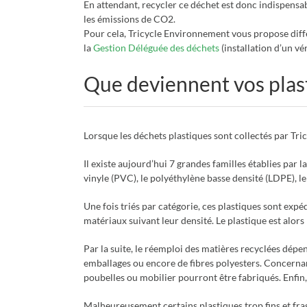
En attendant, recycler ce déchet est donc indispensabl
les émissions de CO2.
Pour cela, Tricycle Environnement vous propose différ
la
Gestion Déléguée des déchets
(installation d’un vé
Que deviennent vos plast
Lorsque les déchets plastiques sont collectés par Tr
Il existe aujourd’hui 7 grandes familles établies par 
vinyle (PVC), le polyéthylène basse densité (LDPE), le
Une fois triés par catégorie, ces plastiques sont expé
matériaux suivant leur densité. Le plastique est alors
Par la suite, le réemploi des matières recyclées dép
emballages ou encore de fibres polyesters. Concernan
poubelles ou mobilier pourront être fabriqués. Enfin, 
Malheureusement certains plastiques trop fins et fragi