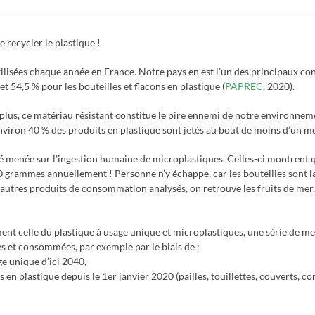
 recycler le plastique !
utilisées chaque année en France. Notre pays en est l’un des principaux
t 54,5 % pour les bouteilles et flacons en plastique (
PAPREC
, 2020).
 De plus, ce matériau résistant constitue le pire ennemi de notre environne
 environ 40 % des produits en plastique sont jetés au bout de moins d’un mo
enée sur l’ingestion humaine de microplastiques. Celles-ci montrent 
 grammes annuellement ! Personne n’y échappe, car les bouteilles sont la
 autres produits de consommation analysés, on retrouve les fruits de mer, l
ent celle du plastique à usage unique et microplastiques, une série de me
es et consommées, par exemple par le biais de :
ge unique d’ici 2040,
 en plastique depuis le 1er janvier 2020 (pailles, touillettes, couverts, con