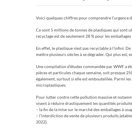
Voici quelques chiffres pour comprendre l’urgence de
Ce sont 5 millions de tonnes de plastiques qui sont 
recyclage est de seulement 28 % pour les emballages e
En effet, le plastique n’est pas recyclable à l’infini.
mettre plusieurs siècles à se dégrader. Qui plus est,
Une compilation d’études commandée par WWF a été m
pièces et particules chaque semaine, soit presque 250
également, surtout si elle est embouteillée. Parmi les
microplastiques.
Pour lutter contre cette pollution massive et notamm
visent à réduire drastiquement les quantités produit
– la fin de la mise sur le marché des emballages à usa
– l’interdiction de vente de plusieurs produits jetables
2022).