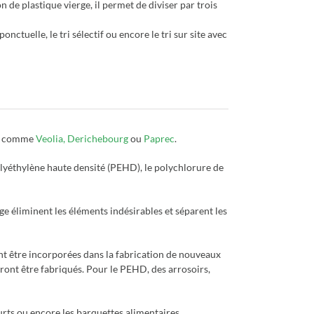
 de plastique vierge, il permet de diviser par trois
 ponctuelle, le tri sélectif ou encore le tri sur site avec
ire comme
Veolia,
Derichebourg
ou
Paprec
.
 polyéthylène haute densité (PEHD), le polychlorure de
ge éliminent les éléments indésirables et séparent les
nt être incorporées dans la fabrication de nouveaux
ront être fabriqués. Pour le PEHD, des arrosoirs,
ourts ou encore les barquettes alimentaires.