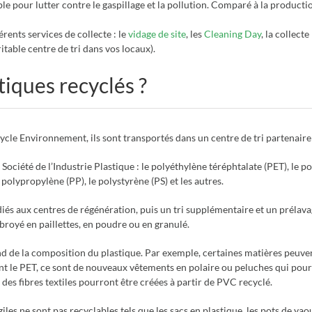
e pour lutter contre le gaspillage et la pollution. Comparé à la production
ents services de collecte : le
vidage de site
, les
Cleaning Day
, la collecte
ritable centre de tri dans vos locaux).
iques recyclés ?
icycle Environnement, ils sont transportés dans un centre de tri partena
la Société de l’Industrie Plastique : le polyéthylène téréphtalate (PET), le
 polypropylène (PP), le polystyrène (PS) et les autres.
diés aux centres de régénération, puis un tri supplémentaire et un prélava
 broyé en paillettes, en poudre ou en granulé.
end de la composition du plastique. Par exemple, certaines matières peuve
t le PET, ce sont de nouveaux vêtements en polaire ou peluches qui pour
des fibres textiles pourront être créées à partir de PVC recyclé.
les ne sont pas recyclables tels que les sacs en plastique, les pots de ya