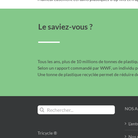
Le saviez-vous ?
Tous les ans, plus de 10 millions de tonnes de plastiq
Selon un rapport commandé par WWF, un individu pour
Une tonne de plastique recyclée permet de réduire de
Rechercher:
NOS A
L’ent
Tricycle ®
Nos 