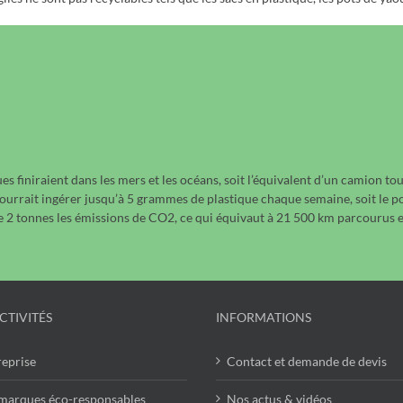
ues finiraient dans les mers et les océans, soit l’équivalent d’un camion to
rait ingérer jusqu’à 5 grammes de plastique chaque semaine, soit le poi
 2 tonnes les émissions de CO2, ce qui équivaut à 21 500 km parcourus e
CTIVITÉS
INFORMATIONS
reprise
Contact et demande de devis
marques éco-responsables
Nos actus & vidéos