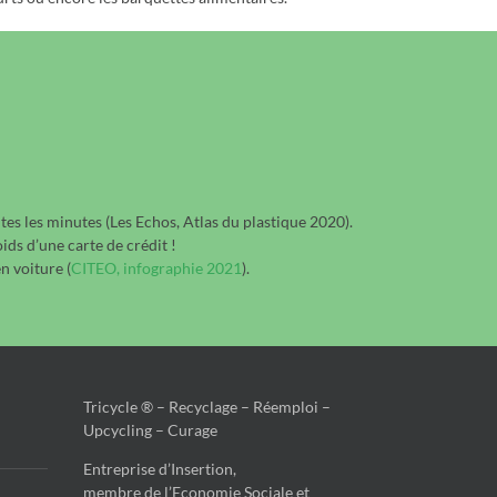
utes les minutes (Les Echos, Atlas du plastique 2020).
ds d’une carte de crédit !
n voiture (
CITEO, infographie 2021
).
Tricycle ® – Recyclage – Réemploi –
Upcycling – Curage
Entreprise d’Insertion,
membre de l’Economie Sociale et