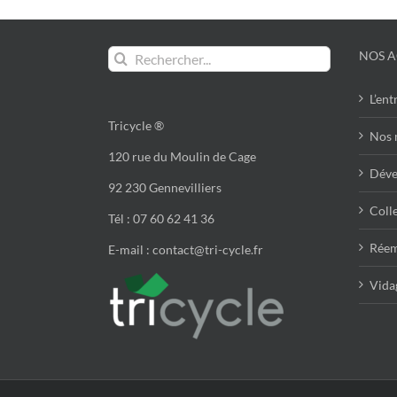
Rechercher:
NOS A
L’ent
Tricycle ®
Nos 
120 rue du Moulin de Cage
Déve
92 230 Gennevilliers
Colle
Tél : 07 60 62 41 36
Réem
E-mail : contact@tri-cycle.fr
Vidag