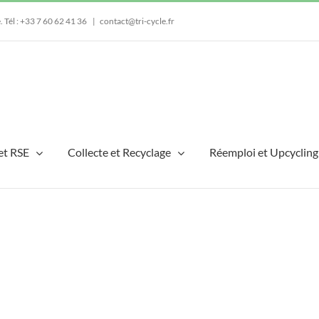
e.
Tél : +33 7 60 62 41 36
|
contact@tri-cycle.fr
et RSE
Collecte et Recyclage
Réemploi et Upcycling