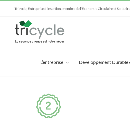
Passer
au
Tricycle, Entreprise d'insertion, membre de l'Economie Circulaire et Solidair
contenu
L’entreprise
Developpement Durable 