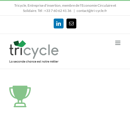
Passer
Tricycle, Entreprise d'insertion, membre de l'Economie Circulaire et
au
Solidaire.
Tél : +33 7 60 62 41 36
|
contact@tri-cycle.fr
contenu
LinkedIn
Email