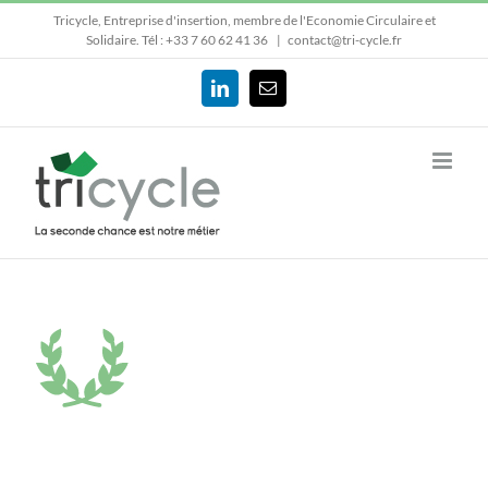
Passer
Tricycle, Entreprise d'insertion, membre de l'Economie Circulaire et
au
Solidaire.
Tél : +33 7 60 62 41 36
|
contact@tri-cycle.fr
contenu
LinkedIn
Email