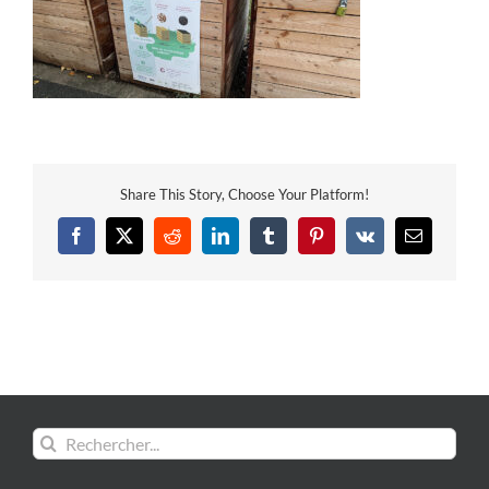
Share This Story, Choose Your Platform!
Facebook
X
Reddit
LinkedIn
Tumblr
Pinterest
Vk
Email
Rechercher: