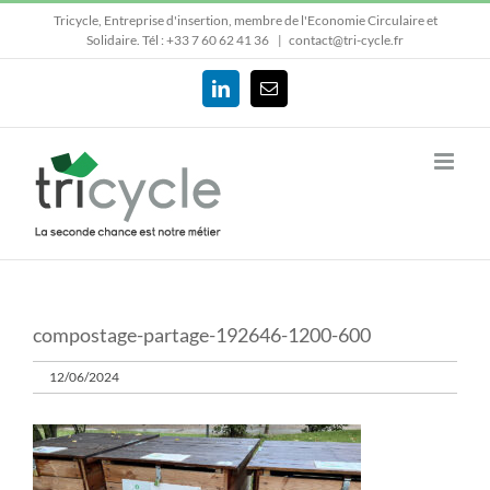
Passer
Tricycle, Entreprise d'insertion, membre de l'Economie Circulaire et
au
Solidaire.
Tél : +33 7 60 62 41 36
|
contact@tri-cycle.fr
contenu
LinkedIn
Email
compostage-partage-192646-1200-600
12/06/2024