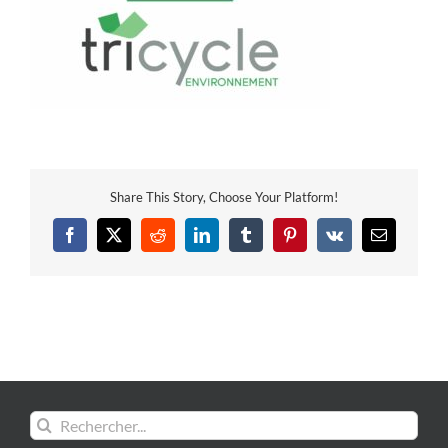
Share This Story, Choose Your Platform!
Facebook
X
Reddit
LinkedIn
Tumblr
Pinterest
Vk
Email
Rechercher: