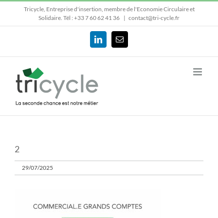
Passer
Tricycle, Entreprise d'insertion, membre de l'Economie Circulaire et
au
Solidaire.
Tél : +33 7 60 62 41 36
|
contact@tri-cycle.fr
contenu
LinkedIn
Email
2
29/07/2025