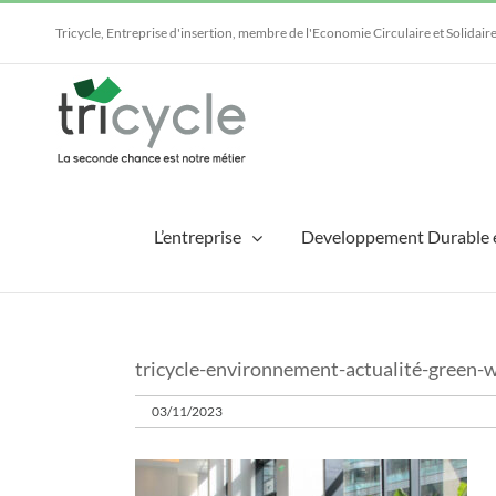
Passer
au
Tricycle, Entreprise d'insertion, membre de l'Economie Circulaire et Solidair
contenu
L’entreprise
Developpement Durable 
tricycle-environnement-actualité-green-
03/11/2023