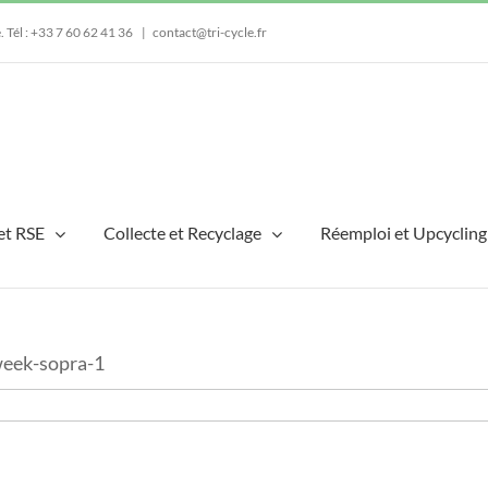
e.
Tél : +33 7 60 62 41 36
|
contact@tri-cycle.fr
et RSE
Collecte et Recyclage
Réemploi et Upcycling
week-sopra-1