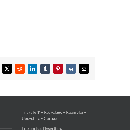
cebook
X
Reddit
LinkedIn
Tumblr
Pinterest
Vk
Email
Tricycle ® – Recyclage – Réemploi –
Upcycling – Curage
Entreprise d’Insertion,