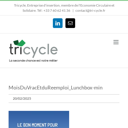
Passer
Tricycle, Entreprise d'insertion, membre de l'Economie Circulaire et
au
Solidaire.
Tél : +33 7 60 62 41 36
|
contact@tri-cycle.fr
contenu
LinkedIn
Email
MoisDuVracEtduReemploi_Lunchbox-min
20/02/2025