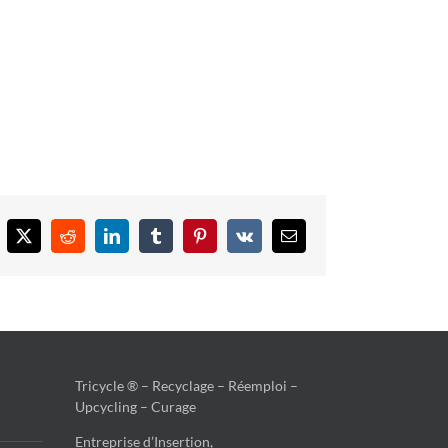
cebook
X
Reddit
LinkedIn
Tumblr
Pinterest
Vk
Email
Tricycle ® – Recyclage – Réemploi –
Upcycling – Curage
Entreprise d’Insertion,