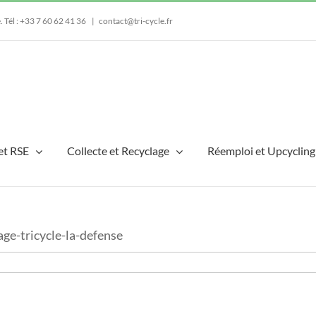
e.
Tél : +33 7 60 62 41 36
|
contact@tri-cycle.fr
et RSE
Collecte et Recyclage
Réemploi et Upcycling
ge-tricycle-la-defense