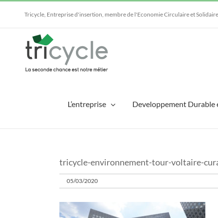
Passer
au
Tricycle, Entreprise d'insertion, membre de l'Economie Circulaire et Solidair
contenu
L’entreprise
Developpement Durable 
tricycle-environnement-tour-voltaire-cura
05/03/2020