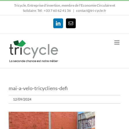
Passer
Tricycle, Entreprise d'insertion, membre de l'Economie Circulaire et
au
Solidaire.
Tél : +33 7 60 62 41 36
|
contact@tri-cycle.fr
contenu
LinkedIn
Email
mai-a-velo-tricycliens-defi
12/09/2024