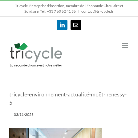
Passer
Tricycle, Entreprise d'insertion, membre de l'Economie Circulaire et
au
Solidaire.
Tél : +33 7 60 62 41 36
|
contact@tri-cycle.fr
contenu
LinkedIn
Email
tricycle-environnement-actualité-moët-henessy-
5
03/11/2023