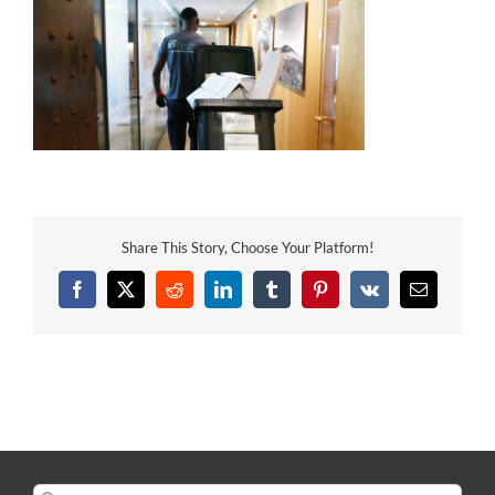
Share This Story, Choose Your Platform!
Facebook
X
Reddit
LinkedIn
Tumblr
Pinterest
Vk
Email
Rechercher: