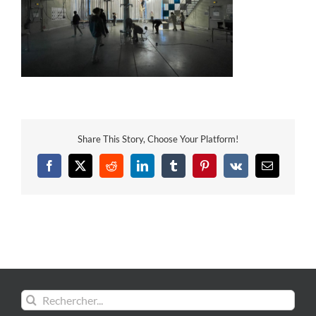
Share This Story, Choose Your Platform!
Facebook
X
Reddit
LinkedIn
Tumblr
Pinterest
Vk
Email
Rechercher: