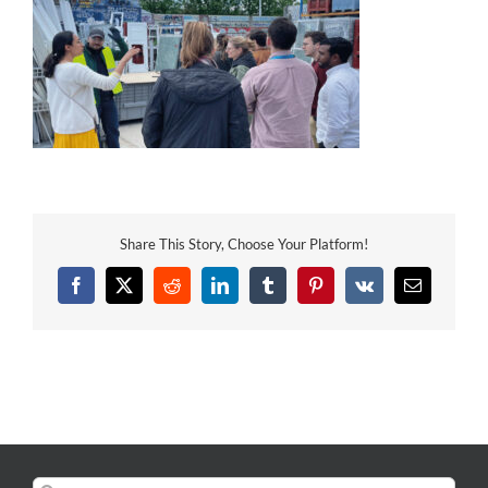
Share This Story, Choose Your Platform!
Facebook
X
Reddit
LinkedIn
Tumblr
Pinterest
Vk
Email
Rechercher: