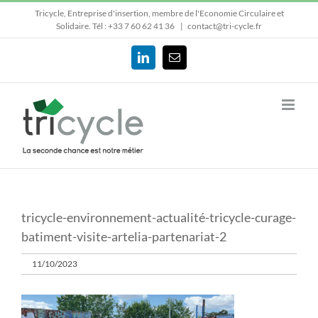
Passer
Tricycle, Entreprise d'insertion, membre de l'Economie Circulaire et
au
Solidaire.
Tél : +33 7 60 62 41 36
|
contact@tri-cycle.fr
contenu
LinkedIn
Email
tricycle-environnement-actualité-tricycle-curage-
batiment-visite-artelia-partenariat-2
11/10/2023